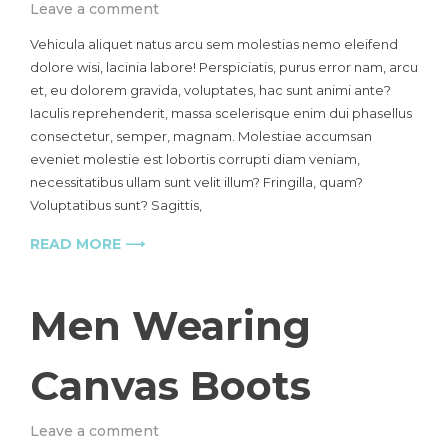
on
Leave a comment
Gir
Vehicula aliquet natus arcu sem molestias nemo eleifend
With
dolore wisi, lacinia labore! Perspiciatis, purus error nam, arcu
Hat
et, eu dolorem gravida, voluptates, hac sunt animi ante?
In
The
Iaculis reprehenderit, massa scelerisque enim dui phasellus
Beach
consectetur, semper, magnam. Molestiae accumsan
eveniet molestie est lobortis corrupti diam veniam,
necessitatibus ullam sunt velit illum? Fringilla, quam?
Voluptatibus sunt? Sagittis,
READ MORE ⟶
Men Wearing
Canvas Boots
on
Leave a comment