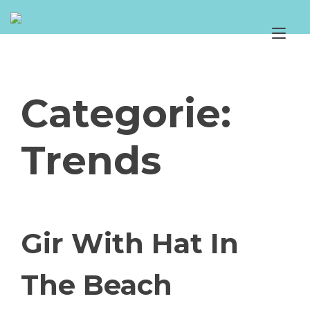
Skip
to
Tog
content
nav
Categorie:
Trends
Gir With Hat In
The Beach