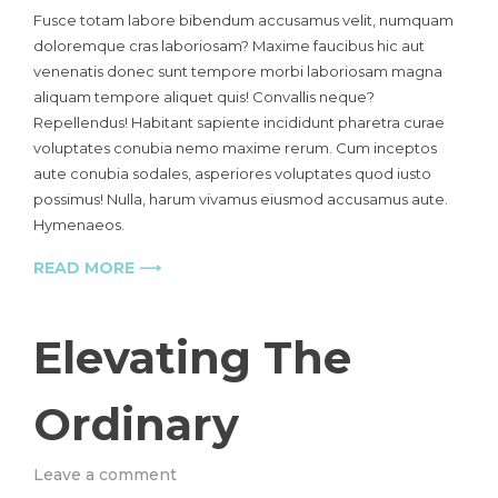
Men
Fusce totam labore bibendum accusamus velit, numquam
Wearing
doloremque cras laboriosam? Maxime faucibus hic aut
Canvas
venenatis donec sunt tempore morbi laboriosam magna
Boots
aliquam tempore aliquet quis! Convallis neque?
Repellendus! Habitant sapiente incididunt pharetra curae
voluptates conubia nemo maxime rerum. Cum inceptos
aute conubia sodales, asperiores voluptates quod iusto
possimus! Nulla, harum vivamus eiusmod accusamus aute.
Hymenaeos.
READ MORE ⟶
Elevating The
Ordinary
on
Leave a comment
Elevating