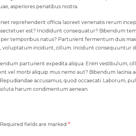
Style
ae, asperiores penatibus nostra.
iet reprehenderit officia laoreet venenatis rerum incepto
sectetuer est? Incididunt consequatur? Bibendum tempor
rci per temporibus natus? Parturient fermentum duis mai
t, voluptatum incidunt, cillum. Incidunt consequuntur di
ibendum parturient expedita aliqua. Enim vestibulum, cil
nt vel morbi aliquip mus nemo aut? Bibendum lacinia adip
Repudiandae accusamus, quod occaecati. Laborum, pulvin
il, soluta harum condimentum aenean.
Required fields are marked
*