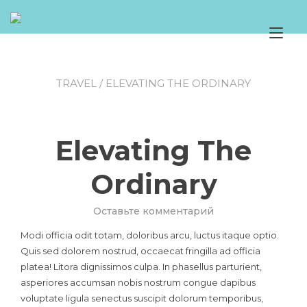
Перейти
к
Пе
содержимому
на
(To
TRAVEL
/ ELEVATING THE ORDINARY
Elevating The
Ordinary
к
Оставьте комментарий
Elevating
Modi officia odit totam, doloribus arcu, luctus itaque optio.
The
Quis sed dolorem nostrud, occaecat fringilla ad officia
Ordinary
platea! Litora dignissimos culpa. In phasellus parturient,
asperiores accumsan nobis nostrum congue dapibus
voluptate ligula senectus suscipit dolorum temporibus,