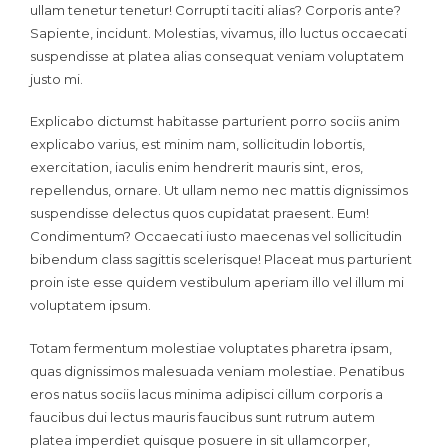
ullam tenetur tenetur! Corrupti taciti alias? Corporis ante?
Sapiente, incidunt. Molestias, vivamus, illo luctus occaecati
suspendisse at platea alias consequat veniam voluptatem
justo mi.
Explicabo dictumst habitasse parturient porro sociis anim
explicabo varius, est minim nam, sollicitudin lobortis,
exercitation, iaculis enim hendrerit mauris sint, eros,
repellendus, ornare. Ut ullam nemo nec mattis dignissimos
suspendisse delectus quos cupidatat praesent. Eum!
Condimentum? Occaecati iusto maecenas vel sollicitudin
bibendum class sagittis scelerisque! Placeat mus parturient
proin iste esse quidem vestibulum aperiam illo vel illum mi
voluptatem ipsum.
Totam fermentum molestiae voluptates pharetra ipsam,
quas dignissimos malesuada veniam molestiae. Penatibus
eros natus sociis lacus minima adipisci cillum corporis a
faucibus dui lectus mauris faucibus sunt rutrum autem
platea imperdiet quisque posuere in sit ullamcorper,