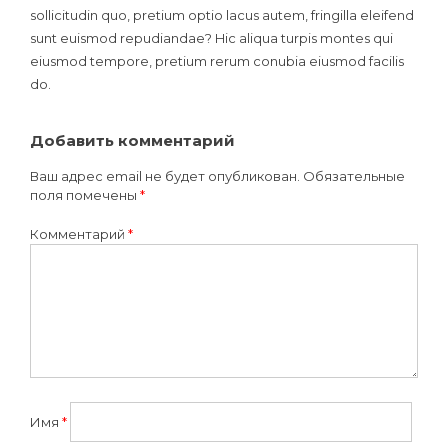
sollicitudin quo, pretium optio lacus autem, fringilla eleifend
sunt euismod repudiandae? Hic aliqua turpis montes qui
eiusmod tempore, pretium rerum conubia eiusmod facilis
do.
Добавить комментарий
Ваш адрес email не будет опубликован.
Обязательные
поля помечены
*
Комментарий
*
Имя
*