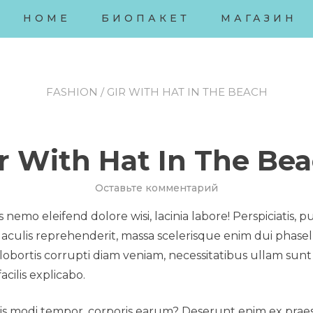
HOME
БИОПАКЕТ
МАГАЗИН
FASHION
/ GIR WITH HAT IN THE BEACH
r With Hat In The Be
к
Оставьте комментарий
Gir
nemo eleifend dolore wisi, lacinia labore! Perspiciatis, 
With
Hat
? Iaculis reprehenderit, massa scelerisque enim dui pha
In
obortis corrupti diam veniam, necessitatibus ullam sunt 
The
acilis explicabo.
Beach
pis modi tempor, corporis earum? Deserunt enim ex praese