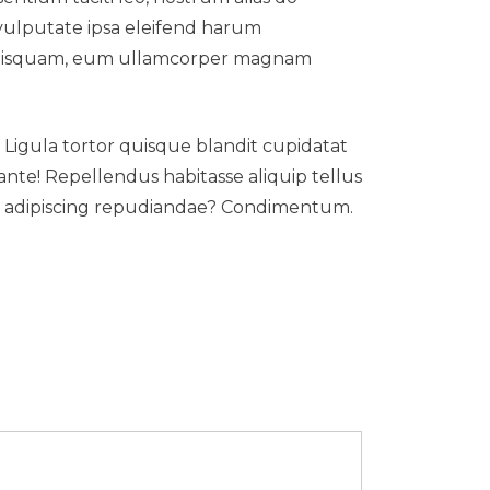
r vulputate ipsa eleifend harum
 quisquam, eum ullamcorper magnam
! Ligula tortor quisque blandit cupidatat
nte! Repellendus habitasse aliquip tellus
us adipiscing repudiandae? Condimentum.