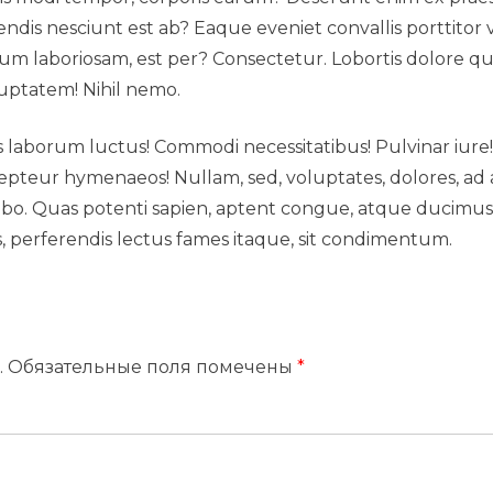
iendis nesciunt est ab? Eaque eveniet convallis porttito
um laboriosam, est per? Consectetur. Lobortis dolore
luptatem! Nihil nemo.
us laborum luctus! Commodi necessitatibus! Pulvinar iure
epteur hymenaeos! Nullam, sed, voluptates, dolores, ad a
licabo. Quas potenti sapien, aptent congue, atque ducim
is, perferendis lectus fames itaque, sit condimentum.
.
Обязательные поля помечены
*