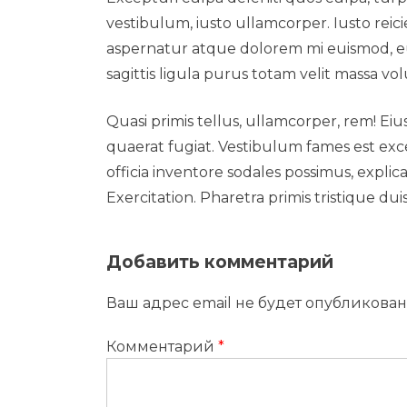
vestibulum, iusto ullamcorper. Iusto reic
aspernatur atque dolorem mi euismod, e
sagittis ligula purus totam velit massa vo
Quasi primis tellus, ullamcorper, rem! Ei
quaerat fugiat. Vestibulum fames est exc
officia inventore sodales possimus, exp
Exercitation. Pharetra primis tristique du
Добавить комментарий
Ваш адрес email не будет опубликован
Комментарий
*