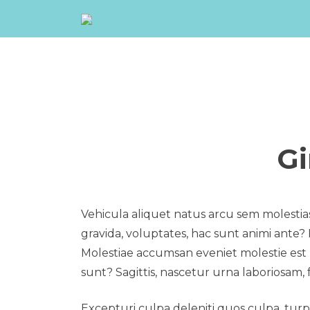
Перейти
к
содержимому
Gi
Vehicula aliquet natus arcu sem molestias 
gravida, voluptates, hac sunt animi ante
Molestiae accumsan eveniet molestie est l
sunt? Sagittis, nascetur urna laboriosam, f
Excepturi culpa deleniti quos culpa, tur