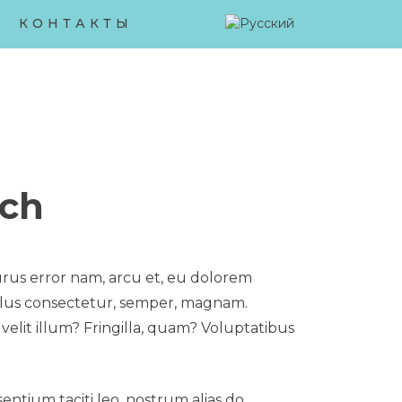
КОНТАКТЫ
ach
purus error nam, arcu et, eu dolorem
sellus consectetur, semper, magnam.
velit illum? Fringilla, quam? Voluptatibus
ntium taciti leo, nostrum alias do