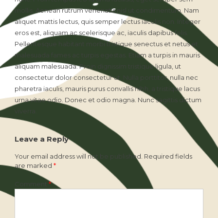
mollis. Aenean rutrum venenatis nisl ut condimentum. Nam
aliquet mattis lectus, quis semper lectus iaculis non. Integer
eros est, aliquam ac scelerisque ac, iaculis dapibus felis.
Pellentesque habitant morbi tristique senectus et netus et
malesuada fames ac turpis egestas. Etiam a turpis in mauris
aliquam malesuada. Proin dignissim tristique ligula, ut
consectetur dolor consectetur ut. Nulla porttitor, nulla nec
pharetra iaculis, mauris purus convallis nibh, a tristique lacus
urna vitae odio. Donec et odio magna. Nunc sagittis dictum
viverra.
Leave a Reply
Your email address will not be published.
Required fields
are marked
*
Comment
*