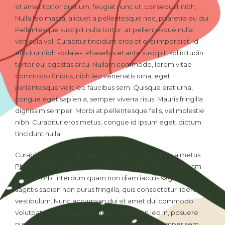
sit amet tortor pretium, feugiat nunc ut, consequat nibh.
Nulla leo massa, aliquet a pellentesque nec, pharetra eu dui.
Pellentesque suscipit nulla tortor, at pellentesque nulla
vehicula vel. Curabitur tincidunt eros et orci imperdiet, id
efficitur nibh sodales. Phasellus et ante suscipit, sollicitudin
tortor eu, egestas arcu. Nullam commodo, lorem vitae
commodo finibus, nibh leo venenatis urna, eget
pellentesque velit leo faucibus sem. Quisque erat urna,
congue eget sapien a, semper viverra risus. Mauris fringilla
dignissim semper. Morbi at pellentesque felis, vel molestie
nibh. Curabitur eros metus, congue id ipsum eget, dictum
tincidunt nulla.
Curabitur ac lacus id mauris suscipit commodo in a metus.
Phasellus risus lorem, molestie a elit vitae, blandit aliquam
lacus. Morbi interdum quam non diam iaculis sagittis. In
sagittis sapien non purus fringilla, quis consectetur libero
vestibulum. Nunc accumsan dui sit amet dui commodo
volutpat. Ut eget lacus facilisis, accumsan leo in, posuere
nunc. Proin tempus leo id urna facilisis, eget semper sem