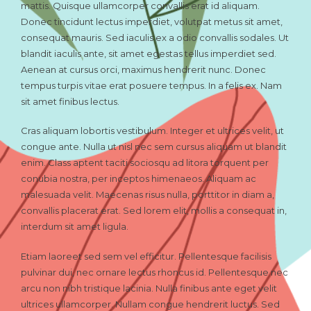
mattis. Quisque ullamcorper convallis erat id aliquam.
Donec tincidunt lectus imperdiet, volutpat metus sit amet,
consequat mauris. Sed iaculis ex a odio convallis sodales. Ut
blandit iaculis ante, sit amet egestas tellus imperdiet sed.
Aenean at cursus orci, maximus hendrerit nunc. Donec
tempus turpis vitae erat posuere tempus. In a felis ex. Nam
sit amet finibus lectus.
Cras aliquam lobortis vestibulum. Integer et ultrices velit, ut
congue ante. Nulla ut nisl nec sem cursus aliquam ut blandit
enim. Class aptent taciti sociosqu ad litora torquent per
conubia nostra, per inceptos himenaeos. Aliquam ac
malesuada velit. Maecenas risus nulla, porttitor in diam a,
convallis placerat erat. Sed lorem elit, mollis a consequat in,
interdum sit amet ligula.
Etiam laoreet sed sem vel efficitur. Pellentesque facilisis
pulvinar dui, nec ornare lectus rhoncus id. Pellentesque nec
arcu non nibh tristique lacinia. Nulla finibus ante eget velit
ultrices ullamcorper. Nullam congue hendrerit luctus. Sed