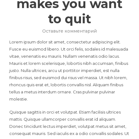
makes you want
to quit
к
Оставьте комментарий
Overcome
Lorem ipsum dolor sit amet, consectetur adipiscing elit.
this
Fusce eu euismod libero. Ut orci felis, sodales id malesuada
common
vitae, venenatis eu mauris. Nullam venenatis odio lacus.
Marketing
Mistake
Mauris et lorem scelerisque, lobortis nibh accumsan, finibus
that
justo. Nulla ultrices, arcu ut porttitor imperdiet, est nulla
makes
finibus risus, sed euismod dui risus vel massa. Ut nibh lorem,
you
rhoncus quis erat et, lobortis convallis nisl. Aliquam finibus
want
tellus a metus interdum ornare. Cras pulvinar pulvinar
to
molestie.
quit
Quisque sagittis in orci et volutpat. Etiam facilisis ultrices
mattis. Quisque ullamcorper convallis erat id aliquam.
Donec tincidunt lectus imperdiet, volutpat metus sit amet,
consequat mauris. Sed iaculis ex a odio convallis sodales. Ut