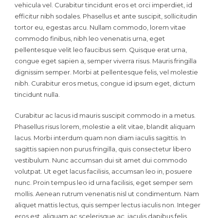
vehicula vel. Curabitur tincidunt eros et orci imperdiet, id
efficitur nibh sodales. Phasellus et ante suscipit, sollicitudin
tortor eu, egestas arcu. Nullam commodo, lorem vitae
commodo finibus, nibh leo venenatis urna, eget
pellentesque velit leo faucibus sem. Quisque erat urna,
congue eget sapien a, semper viverra risus. Mauris fringilla
dignissim semper. Morbi at pellentesque felis, vel molestie
nibh. Curabitur eros metus, congue id ipsum eget, dictum
tincidunt nulla.
Curabitur ac lacus id mauris suscipit commodo in a metus.
Phasellus risus lorem, molestie a elit vitae, blandit aliquam
lacus. Morbi interdum quam non diam iaculis sagittis. In
sagittis sapien non purus fringilla, quis consectetur libero
vestibulum. Nunc accumsan dui sit amet dui commodo
volutpat. Ut eget lacus facilisis, accumsan leo in, posuere
nunc. Proin tempus leo id urna facilisis, eget semper sem
mollis. Aenean rutrum venenatis nisl ut condimentum. Nam
aliquet mattis lectus, quis semper lectus iaculis non. Integer
eros est, aliquam ac scelerisque ac, iaculis dapibus felis.