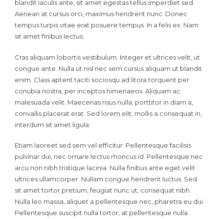
blandit iaculis ante, sit amet egestas tellus imperdiet sed.
Aenean at cursus orci, maximus hendrerit nunc. Donec
tempus turpis vitae erat posuere tempus. In a felis ex. Nam
sit amet finibus lectus.
Cras aliquam lobortis vestibulum. Integer et ultrices velit, ut
congue ante. Nulla ut nisl nec sem cursus aliquam ut blandit
enim. Class aptent taciti sociosqu ad litora torquent per
conubia nostra, per inceptos himenaeos. Aliquam ac
malesuada velit. Maecenas risus nulla, porttitor in diam a,
convallis placerat erat. Sed lorem elit, mollis a consequat in,
interdum sit amet ligula.
Etiam laoreet sed sem vel efficitur. Pellentesque facilisis
pulvinar dui, nec ornare lectus rhoncus id. Pellentesque nec
arcu non nibh tristique lacinia. Nulla finibus ante eget velit
ultrices ullamcorper. Nullam congue hendrerit luctus. Sed
sit amet tortor pretium, feugiat nunc ut, consequat nibh.
Nulla leo massa, aliquet a pellentesque nec, pharetra eu dui.
Pellentesque suscipit nulla tortor, at pellentesque nulla