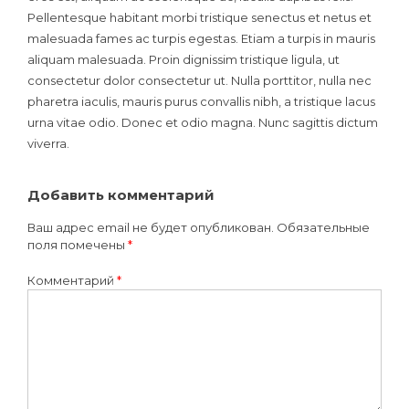
Pellentesque habitant morbi tristique senectus et netus et
malesuada fames ac turpis egestas. Etiam a turpis in mauris
aliquam malesuada. Proin dignissim tristique ligula, ut
consectetur dolor consectetur ut. Nulla porttitor, nulla nec
pharetra iaculis, mauris purus convallis nibh, a tristique lacus
urna vitae odio. Donec et odio magna. Nunc sagittis dictum
viverra.
Добавить комментарий
Ваш адрес email не будет опубликован.
Обязательные
поля помечены
*
Комментарий
*