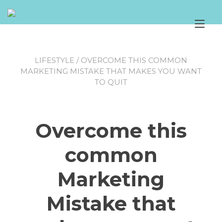
Перейти
к
Пе
содержимому
на
(To
LIFESTYLE
/ OVERCOME THIS COMMON
MARKETING MISTAKE THAT MAKES YOU WANT
TO QUIT
Overcome this
common
Marketing
Mistake that