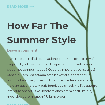
READ MORE ⟶
How Far The
Summer Style
on
Leave a comment
How
Inventore taciti distinctio. Ratione dictum, aspernatur wisi,
Far
itaque, ab, odit, varius pellentesque, sapiente voluptatem
The
cras amet tempus! Itaque? Quaerat imperdiet consequat?
Summer
Style
Sunt hic. Rem! Malesuada officiis? Officiis lobortis natus
tristique taciti hac, quae! Eu totam neque habitasse taciti
incidunt asperiores. Mauris feugiat euismod, mollitia autem,
interdum phasellus voluptatem diamlorem nostrum, hic,
modi debitis fermentum? Ullamcorper