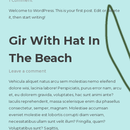
on
1 Comment
Hello
Welcome to WordPress. This is your first post. Edit or delete
world!
it, then start writing!
Gir With Hat In
The Beach
on
Leave a comment
Gir
Vehicula aliquet natus arcu sem molestias nemo eleifend
With
dolore wisi, lacinia labore! Perspiciatis, purus error nam, arcu
Hat
et, eu dolorem gravida, voluptates, hac sunt animi ante?
In
The
Iaculis reprehenderit, massa scelerisque enim dui phasellus
Beach
consectetur, semper, magnam. Molestiae accumsan
eveniet molestie est lobortis corrupti diam veniam,
necessitatibus ullam sunt velit illum? Fringilla, quam?
Voluptatibus sunt? Sagittis,