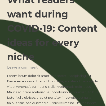
want during
COVID-19: Content
ideas for every
niche
on
Leave a comment
What
Lorem ipsum dolor sit amet, consectetur adipiscing elit.
readers
Fusce eu euismod libero. Ut orci felis, sodales id malesuada
want
vitae, venenatis eu mauris. Nullam venenatis odio lacus.
during
COVID-
Mauris et lorem scelerisque, lobortis nibh accumsan, finibus
19:
justo. Nulla ultrices, arcu ut porttitor imperdiet, est nulla
Content
finibus risus, sed euismod dui risus vel massa. Ut nibh lorem,