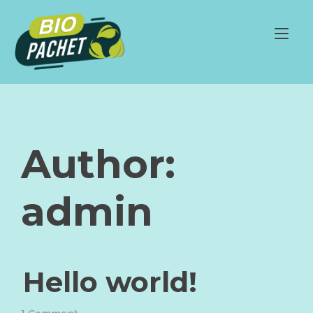
Skip
to
Tog
content
nav
Author:
admin
Hello world!