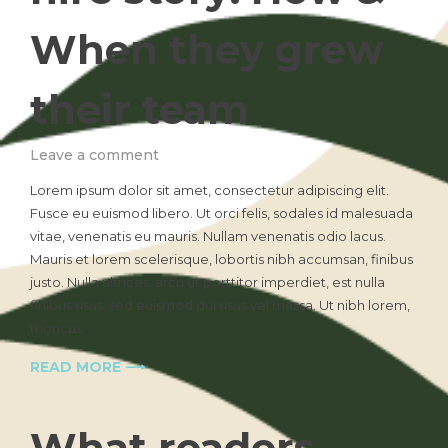
When they grew
their team
on
Leave a comment
20
Lorem ipsum dolor sit amet, consectetur adipiscing elit.
Entrepreneurs
Fusce eu euismod libero. Ut orci felis, sodales id malesuada
reveal
vitae, venenatis eu mauris. Nullam venenatis odio lacus.
their
first
Mauris et lorem scelerisque, lobortis nibh accumsan, finibus
hire
justo. Nulla ultrices, arcu ut porttitor imperdiet, est nulla
story:
finibus risus, sed euismod dui risus vel massa. Ut nibh lorem,
How
rhoncus
&
When
READ MORE ⟶
they
grew
their
What readers
team