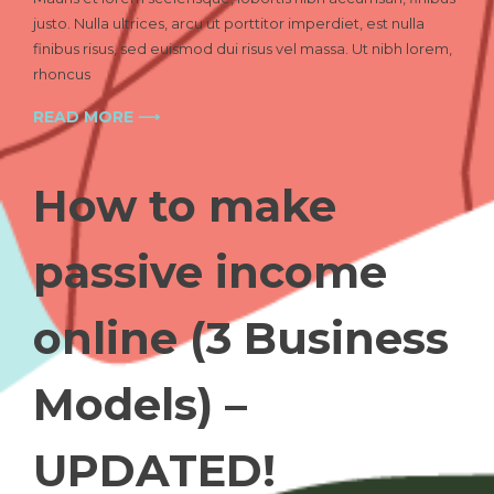
steps
justo. Nulla ultrices, arcu ut porttitor imperdiet, est nulla
you
finibus risus, sed euismod dui risus vel massa. Ut nibh lorem,
need
rhoncus
to
consider
READ MORE ⟶
every
time
you
How to make
publish
passive income
online (3 Business
Models) –
UPDATED!