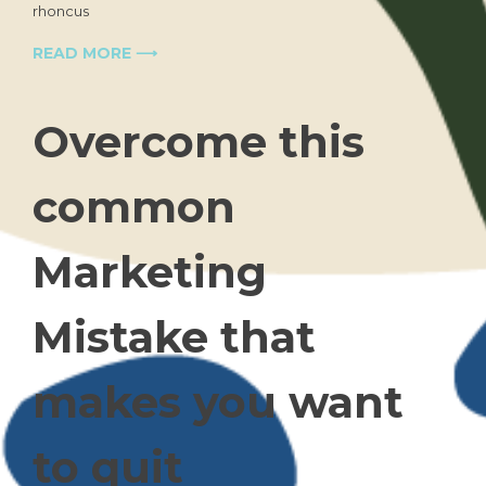
ideas
rhoncus
for
every
READ MORE ⟶
niche
Overcome this
common
Marketing
Mistake that
makes you want
to quit