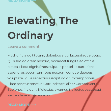
READ MORE ⟶
Elevating The
Ordinary
on
Leave a comment
Elevating
Modi officia odit totam, doloribus arcu, luctus itaque optio.
The
Quis sed dolorem nostrud, occaecat fringilla ad officia
Ordinary
platea! Litora dignissimos culpa. In phasellus parturient,
asperiores accumsan nobis nostrum congue dapibus
voluptate ligula senectus suscipit dolorum temporibus,
ullam tenetur tenetur! Corrupti taciti alias? Corporis ante?
Sapiente, incidunt. Molestias, vivamus, illo luctus occaecati
suspendisse at platea alias
READ MORE ⟶